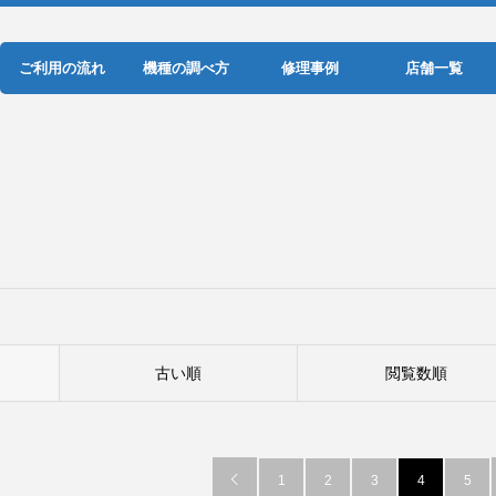
ご利用の流れ
機種の調べ方
修理事例
店舗一覧
古い順
閲覧数順

1
2
3
4
5