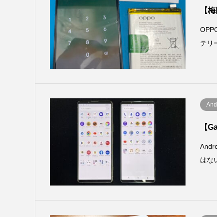
【梅
OP
テリ
And
【G
An
はな