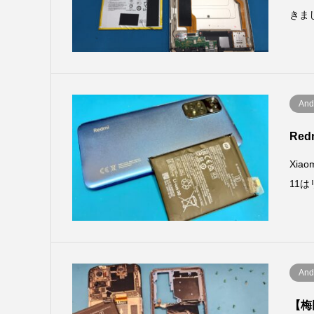
きまし
And
Red
Xia
11
And
【梅