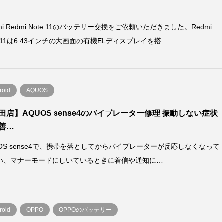
omi Redmi Note 11のバッテリー交換をご依頼いただきました。Redmi
e 11は6.43インチの大画面の有機ELディスプレイを搭…
roid
AQUOS
田店】AQUOS sense4のバイブレーター修理 振動しない症状
善…
UOS sense4で、携帯を落としてからバイブレーターが反応しなくなって
い、マナーモードにしいているときに着信や通知に…
roid
OPPO
OPPOのバッテリー