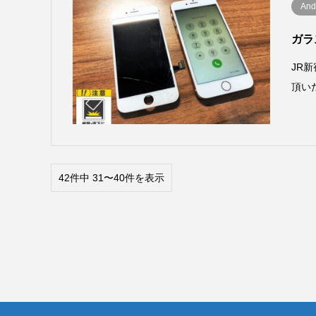
And
ガラ
JR
頂い
42件中 31〜40件を表示