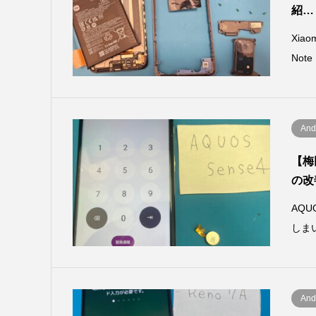
紹…
Xia
Not
And
【梅
の改
AQ
しま
And