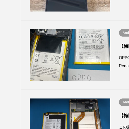
And
【梅
OP
Re
And
【梅
この度