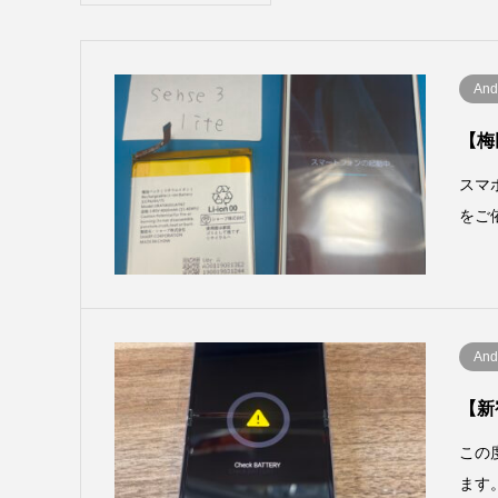
And
【梅
スマホ
をご依
And
【新宿
この度
ます