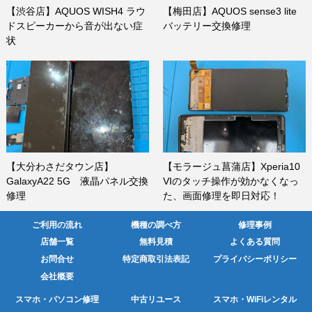
【渋谷店】AQUOS WISH4 ラウ
【梅田店】AQUOS sense3 lite
ドスピーカーから音が出ない症
バッテリー交換修理
状
【大分わさだタウン店】
【モラージュ菖蒲店】Xperia10
GalaxyA22 5G 液晶パネル交換
VIのタッチ操作が効かなくなっ
修理
た、画面修理を即日対応！
ご利用の流れ
機種の調べ方
修理事例
店舗一覧
無料見積
よくある質問
お問合せ
特定商取引法表記
プライバシーポリシー
会社概要
スマホ・パソコン修理
中古リユース
スマホ・WiFiレンタル