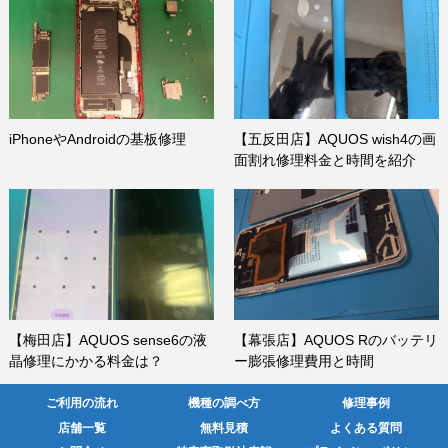
iPhoneやAndroidの基板修理
【五反田店】AQUOS wish4の画
面割れ修理料金と時間を紹介
【梅田店】AQUOS sense6の液
【幕張店】AQUOS Rのバッテリ
晶修理にかかる料金は？
ー膨張修理費用と時間
ご利用の流れ
機種の調べ方
修理事例
店舗一覧
無料見積
よくある質問