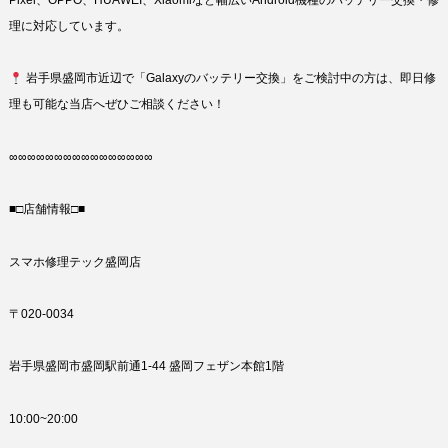
Pixel、OPPO、HUAWEI、Xiaomiなど幅広いAndroid機種のバッテリー交換・修
理に対応しています。
岩手県盛岡市近辺で「Galaxyのバッテリー交換」をご検討中の方は、即日修
理も可能な当店へぜひご相談ください！
∞∞∞∞∞∞∞∞∞∞∞∞∞∞∞∞
■□店舗情報□■
スマホ修理テック盛岡店
〒020-0034
岩手県盛岡市盛岡駅前通1-44 盛岡フェザン本館1階
10:00~20:00