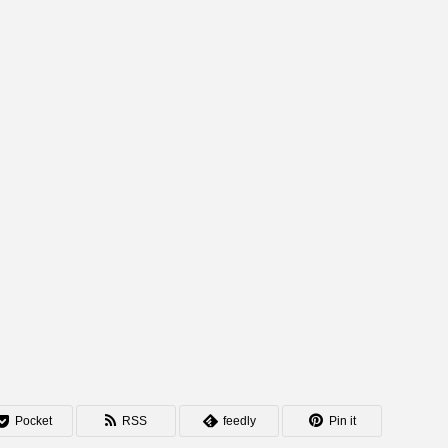
Pocket
RSS
feedly
Pin it