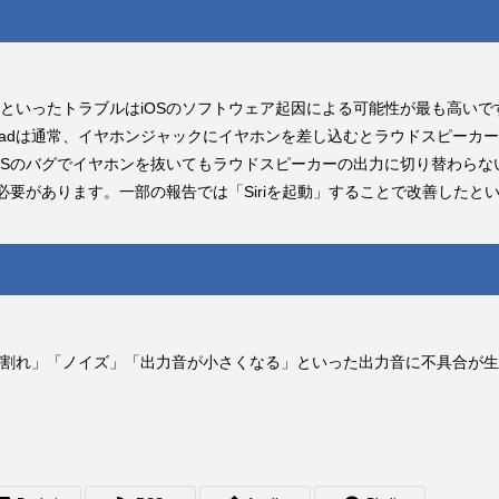
いといったトラブルはiOSのソフトウェア起因による可能性が最も高い
Padは通常、イヤホンジャックにイヤホンを差し込むとラウドスピーカ
Sのバグでイヤホンを抜いてもラウドスピーカーの出力に切り替わらない
必要があります。一部の報告では「Siriを起動」することで改善したと
割れ」「ノイズ」「出力音が小さくなる」といった出力音に不具合が生