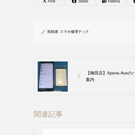
Post
Share
Hatena
投稿者:
スマホ修理テック
【梅田店】Xperia Ac
案内
関連記事