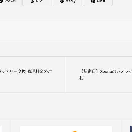
Pocket
RSS
feedly
Pin it
eのバッテリー交換 修理料金のご
【新宿店】Xperiaのカメ
む