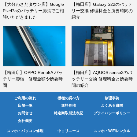
【大分わさだタウン店】Google
【梅田店】Galaxy S22のバッテ
Pixel7aのバッテリー膨張でご相
リー交換 修理料金と所要時間の
談いただきました
紹介
【梅田店】OPPO Reno5A バッ
【梅田店】AQUOS sense3のバ
テリー膨張 修理金額や所要時
ッテリー交換 修理料金と所要時
間
間の紹介
ご利用の流れ
機種の調べ方
修理事例
店舗一覧
無料見積
よくある質問
お問合せ
特定商取引法表記
プライバシーポリシー
会社概要
スマホ・パソコン修理
中古リユース
スマホ・WiFiレンタル