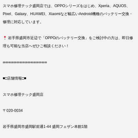
スマホ修理テック盛岡店では、OPPOシリーズをはじめ、Xperia、AQUOS、
Pixel、Galaxy、HUAWEI、Xiaomiなど幅広いAndroid機種のバッテリー交換・
修理に対応しています。
岩手県盛岡市近辺で「OPPOのバッテリー交換」をご検討中の方は、即日修
理も可能な当店へぜひご相談ください！
∞∞∞∞∞∞∞∞∞∞∞∞∞∞∞∞
■□店舗情報□■
スマホ修理テック盛岡店
〒020-0034
岩手県盛岡市盛岡駅前通1-44 盛岡フェザン本館1階