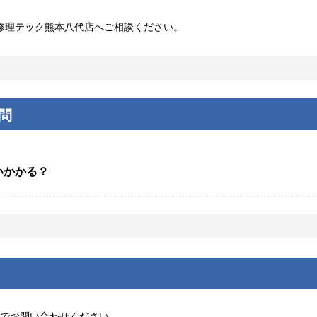
マホ修理テック熊本八代店へご相談ください。
質問
いかかる？
、主なパーツ交換修理に対応しており、お預かりから数
で時間を要しますので、お急ぎの際にはご来店前にあら
でお問い合わせください。