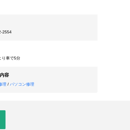
2-2554
より車で5分
内容
e修理
/
パソコン修理