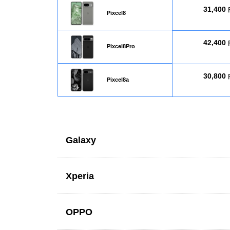
31,400
Pixcel8
42,400
Pixcel8Pro
30,800
Pixcel8a
Galaxy
Xperia
画面修
OPPO
34,300
Galaxy S10
画面修