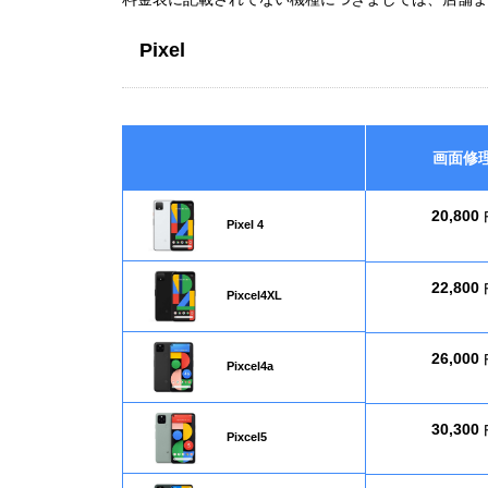
Pixel
画面修
20,800
Pixel 4
22,800
Pixcel4XL
26,000
Pixcel4a
30,300
Pixcel5