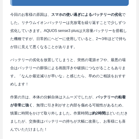
今回のお客様の原因は、
スマホの使い過ぎによるバッテリーの劣化
で
した。リチウムイオンバッテリーは充放電を繰り返すことで少しずつ
劣化していきます。AQUOS sense3 plusは大容量バッテリーを搭載し
た機種ですが、日常的にヘビーに使用していると、2〜3年ほどで持ち
が目に見えて悪くなることがあります。
バッテリーの劣化を放置してしまうと、突然の電源オフや、最悪の場
合はバッテリーの膨張による画面浮きや破損につながることもありま
す。「なんか最近減りが早いな」と感じたら、早めのご相談をおすす
めします！
作業の方は、本体の分解自体はスムーズでしたが、
バッテリーの粘着
が非常に強く
、無理に引き剥がすと内部を傷める可能性があるため、
慎重に時間をかけて取り外しました。作業時間は
約2時間
ほどいただき
ましたが、交換後はバッテリーの持ちが大幅に改善し、お客様にも喜
んでいただけました！