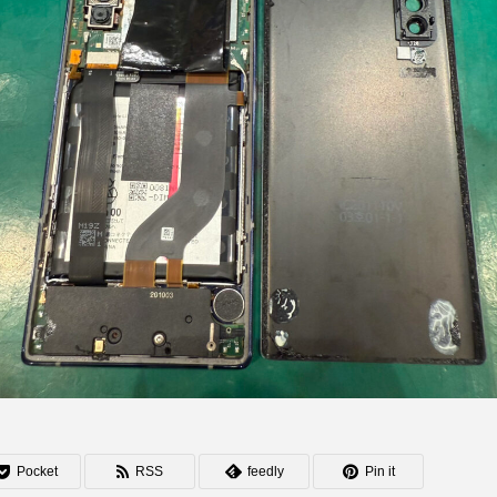
Pocket
RSS
feedly
Pin it