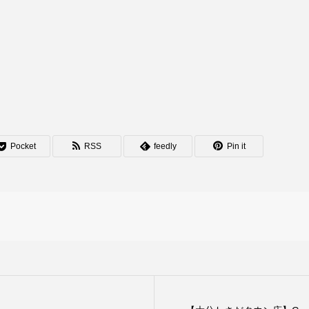
Pocket
RSS
feedly
Pin it