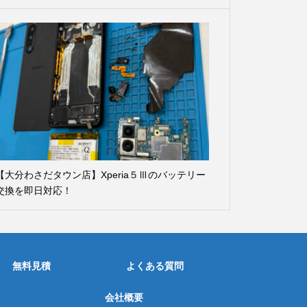
【大分わさだタウン店】Xperia５Ⅲのバッテリー
交換を即日対応！
無料見積
よくある質問
会社概要