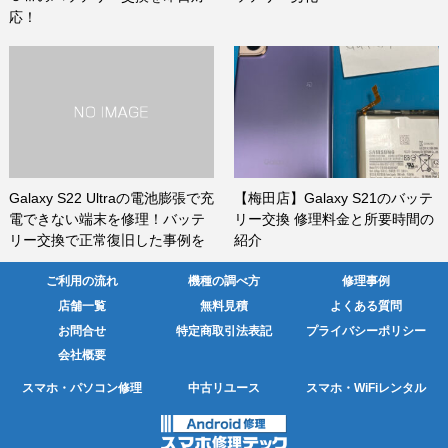
応！
Galaxy S22 Ultraの電池膨張で充
【梅田店】Galaxy S21のバッテ
電できない端末を修理！バッテ
リー交換 修理料金と所要時間の
リー交換で正常復旧した事例を
紹介
ご紹介
ご利用の流れ
機種の調べ方
修理事例
店舗一覧
無料見積
よくある質問
お問合せ
特定商取引法表記
プライバシーポリシー
会社概要
スマホ・パソコン修理
中古リユース
スマホ・WiFiレンタル