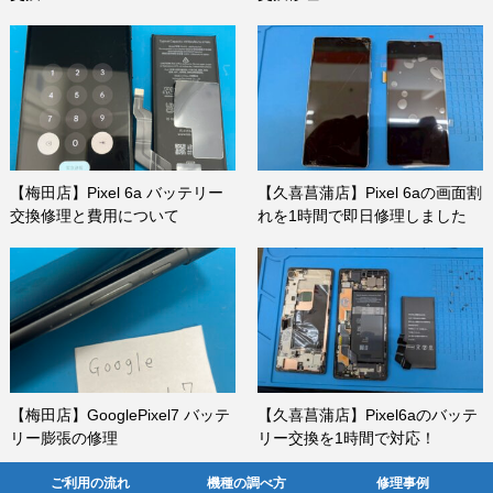
【梅田店】Pixel 6a バッテリー
【久喜菖蒲店】Pixel 6aの画面割
交換修理と費用について
れを1時間で即日修理しました
【梅田店】GooglePixel7 バッテ
【久喜菖蒲店】Pixel6aのバッテ
リー膨張の修理
リー交換を1時間で対応！
ご利用の流れ
機種の調べ方
修理事例