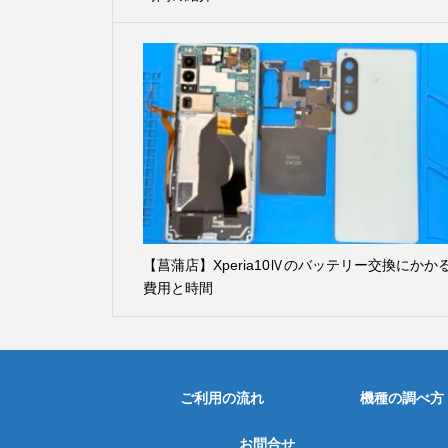
【菖蒲店】Xperia10Ⅳのバッテリー交換にかか
費用と時間
ご利用の流れ
機種の調べ方
お問合せ