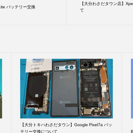
【大分わさだタウン店】Xperi
Lite バッテリー交換
て
【大分トキハわさだタウン】Google Pixel7a バッ
テリー交換について