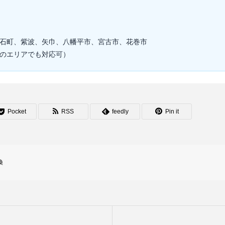
石町、紫波、矢巾、八幡平市、宮古市、花巻市
のエリアでも対応可）
Pocket
RSS
feedly
Pin it
換