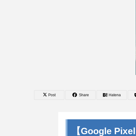
Post
Share
Hatena
【Google 