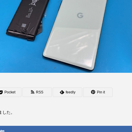
Pocket
RSS
feedly
Pin it
きました。