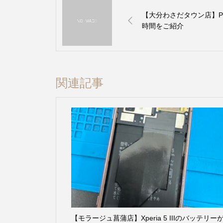
【大分わさだタウン店】Pi
時間をご紹介
関連記事
【モラージュ菖蒲店】Xperia 5 IIIのバッテリー