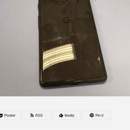
Pocket
RSS
feedly
Pin it