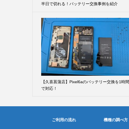
半日で切れる！バッテリー交換事例を紹介
【久喜菖蒲店】Pixel6aのバッテリー交換を1時
で対応！
ご利用の流れ
機種の調べ方