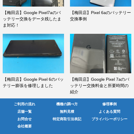
【梅田店】Google Pixel7aのバ
【梅田店】Pixel 6aのバッテリー
ッテリー交換をデータ残したま
交換事例
ま対応！
【梅田店】Google Pixel 6のバッ
【梅田店】Google Pixel 7aのバ
テリー膨張を修理しました
ッテリー交換料金と所要時間の
紹介
ご利用の流れ
機種の調べ方
修理事例
店舗一覧
無料見積
よくある質問
お問合せ
特定商取引法表記
プライバシーポリシー
会社概要