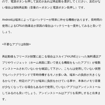
ので、電源ボタンを押して反応があれば再起動を選択してください。反応がな
い場合は強制再起動（音量の＋ボタンと電源ボタン長押し）です。
Androidは端末によってはバッテリーが簡単に外せる機種があります。長時間の
使用によるCPUの熱暴走が原因の場合はバッテリーを一度外してみると良いで
しょう。
<不要なアプリは削除>
再起動後もフリーズが頻繁に起こる場合はスカイプやLINEといった無料通話ア
プリやウィジェット（ホーム画面に置いて使える機能をもったアプリ）が複数
インストールされていないかを確認して下さい。こちらは使用していない状態
でもバックグラウンドで常時待機するモノが多い為、端末への負担が大きくな
るからです。特定のアプリが端末に負担をかけている事や、本体のメモリ容量
が少なくなっている場合もあるので使用していないアプリはアンインストール
してみるのも良いでしょう。アンインストールはアプリを長押しすると出来ま
す。