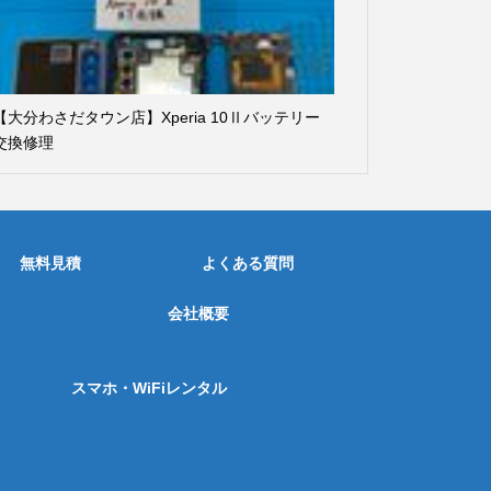
【大分わさだタウン店】Xperia 10Ⅱバッテリー
交換修理
無料見積
よくある質問
会社概要
スマホ・WiFiレンタル