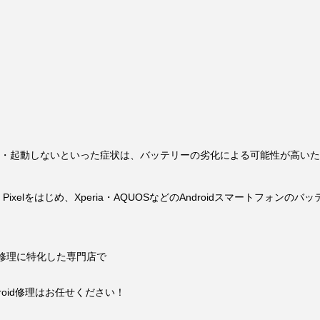
el7a
ッテリー交
 
・起動しないといった症状は、バッテリーの劣化による可能性が高いた
ixelをはじめ、Xperia・AQUOSなどのAndroidスマートフォ
d修理に特化した専門店で
す
任せください！