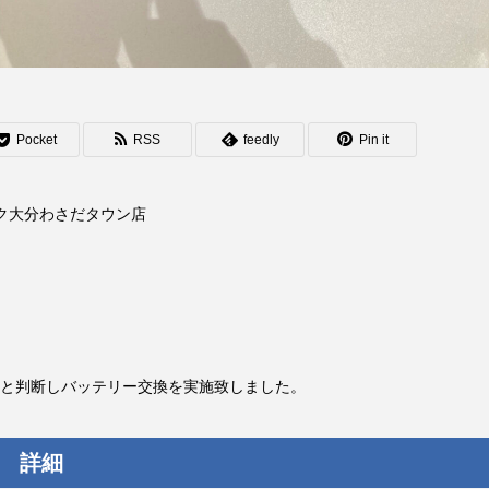
Pocket
RSS
feedly
Pin it
テック大分わさだタウン店
ては、バッテリーの
た
判断しバッテリー交換を実施致しま
換 詳細