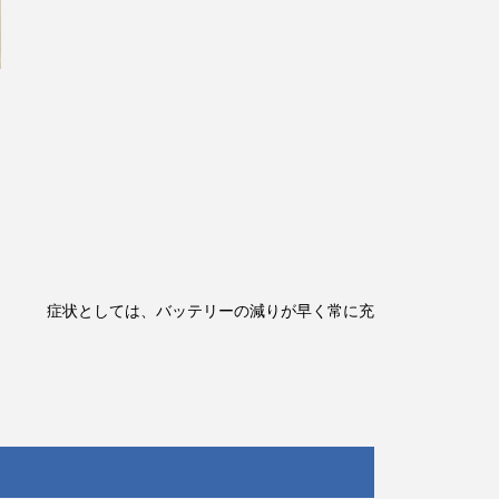
減りが早く常に充
。
した。