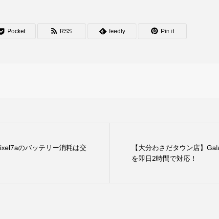
Pocket
RSS
feedly
Pin it
xel7aのバッテリー消耗は交
【大分わさだタウン店】Gala
を即日2時間で対応！