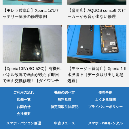
【モレラ岐阜店】Xperia 1のバ
【盛岡店】AQUOS sense8 スピ
ッテリー膨張の修理事例
ーカーから音が出ない修理
【Xperia10Ⅳ(SO-52C)】有機EL
【モラージュ菖蒲店】Xperia 1 II
パネル故障で画面が映らず即日
水没復旧（データ取り出し応急
で画面交換修理！【ダイワンテ
処置）
レコム池袋】
ご利用の流れ
機種の調べ方
修理事例
店舗一覧
無料見積
よくある質問
お問合せ
特定商取引法表記
プライバシーポリシー
会社概要
スマホ・パソコン修理
中古リユース
スマホ・WiFiレンタル