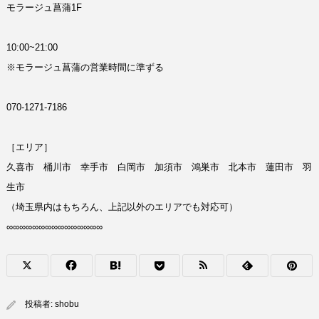
モラージュ菖蒲1F
10:00~21:00
※モラージュ菖蒲の営業時間に準ずる
070‐1271‐7186
［エリア］
久喜市 桶川市 幸手市 白岡市 加須市 鴻巣市 北本市 蓮田市 羽
生市
（埼玉県内はもちろん、上記以外のエリアでも対応可）
∞∞∞∞∞∞∞∞∞∞∞∞∞∞∞
投稿者:
shobu